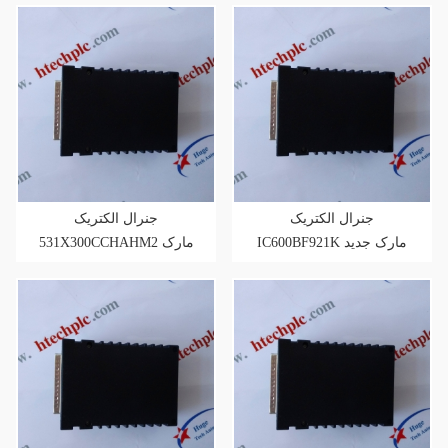
کارخانه
کارخانه
جنرال الکتریک
جنرال الکتریک
IC600BF921K مارک جدید
531X300CCHAHM2 مارک
در انبار
جدید موجود در انبار با بسته
بندی کارخانه