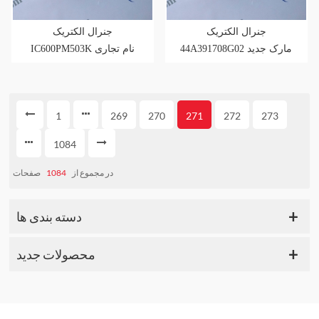
جنرال الکتریک
جنرال الکتریک
44A391708G02 مارک جدید
IC600PM503K نام تجاری
موجود است
جدید در انبار موجود است
1
269
270
271
272
273
1084
در مجموع از
1084
صفحات
دسته بندی ها
محصولات جدید