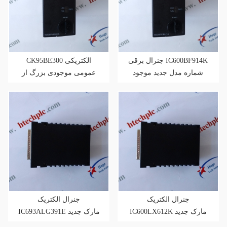
جنرال برقی IC600BF914K
CK95BE300 الکتریکی
شماره مدل جدید موجود
عمومی موجودی بزرگ از
است
خارج از کشور
جنرال الکتریک
جنرال الکتریک
IC600LX612K مارک جدید
IC693ALG391E مارک جدید
موجود در انبار با بسته
موجود در انبار با بسته بندی