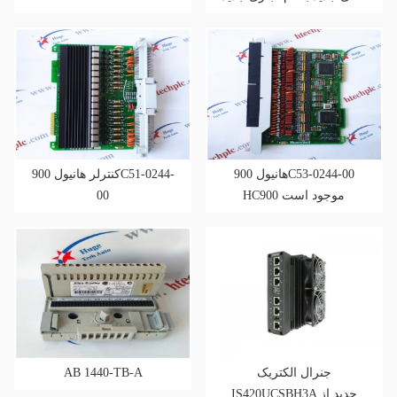
وارد شده است
هانیول 900C53-0244-00
کنترلر هانیول 900C51-0244-
00
HC900 موجود است
AB 1440-TB-A
جنرال الکتریک
IS420UCSBH3A جدید از