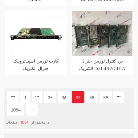
VME
برد کنترل توربین جنرال
کارت توربین اسپیدترونیک
الکتریک IS215UCVGH1A
جنرال الکتریک
IS215UCVGM06A
1
35
36
37
38
39
1084
صفحات
1084
در مجموع از