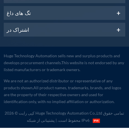
تگ های داغ
اشتراک در
Huge Technology Automation sells new and surplus products and
develops procurement channels.This website is not endorsed by any
listed manufacturers or trademark owners.
We are not an authorized distributor or representative of any
products shown.All product names, trademarks, brands, and logos
are the property of their respective owners and used for
identification only, with no implied affiliation or authorization.
کپی رایت © 2026 Huge Technology Automation Co.,Ltd تمامی حقوق
| پشتیبانی از شبکه IPv6
محفوظ است.