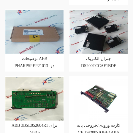
Htechplc
جنرال الکتریک
توضیحات ABB
PHARPSPEP21013: دو
DS200TCCAF1BDF
شاسی
کارت ورودی/خروجی پایه
ABB 3BSE052604R1 برای
AI815
GE DS200SIOBH1ABA