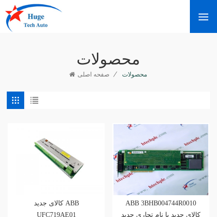
محصولات
/
محصولات
صفحه اصلی
کالای جدید ABB
ABB 3BHB004744R0010
UFC719AE01
کالای جدید با نام تجاری جدید