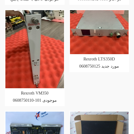
تر
Rexroth LTS350D
0608750125 مورد جدید
Rexroth VM350
0608750110-101 موجودی
کالا با قیمت پایین تر