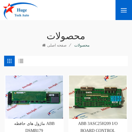
محصولات
/
محصولات
صفحه اصلی
ماژول های حافظه ABB
ABB 3ASC25H209 I/O
DSMB179
BOARD CONTROL