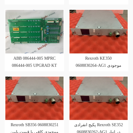
MODULE
ABB 086444-005 MPRC
Rexroth KE350
086444-005 UPGRAD KT
0608830264-AG1 موجودی
کافی با شرایط نو
HKQCS قطعات به صورت
آنلاین
Rexroth SB356 0608830251
پکیج انفرادی Rexroth SE352
0608830262-AG1 در انبار
موجودی کافی با قیمت پایین