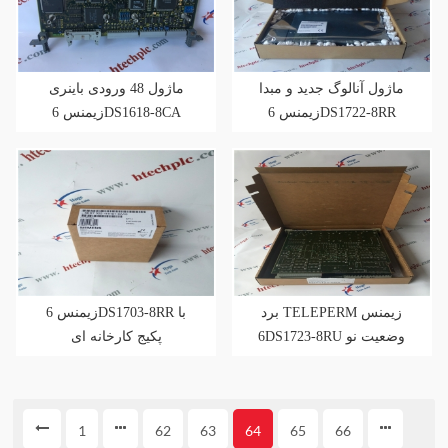
ماژول آنالوگ جدید و مبدا
ماژول 48 ورودی باینری
زیمنس 6DS1722-8RR
زیمنس 6DS1618-8CA
برد TELEPERM زیمنس
زیمنس 6DS1703-8RR با
6DS1723-8RU وضعیت نو
پکیج کارخانه ای
1
62
63
64
65
66