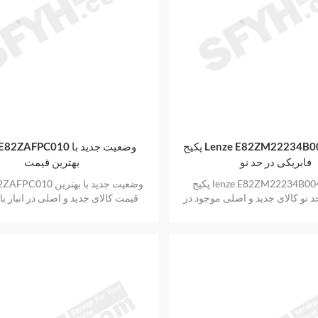
پکیج Lenze E82ZM22234B004 اورجینال
Lenze E82ZAFPC010 وضعی
فابریکی در حد نو
بهترین قیمت
پکیج lenze E82ZM22234B004 اورجینال
lenze E82ZAFPC010 وضعیت
د نو کالای جدید و اصلی موجود در
قیمت کالای جدید و اصلی در انبار ب
نبار با یک سال گارانتی
گارانتی