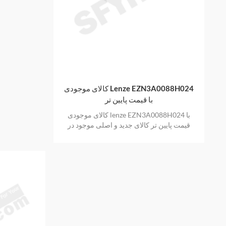
کالای موجودی Lenze EZN3A0088H024
با قیمت پایین تر
کالای موجودی lenze EZN3A0088H024 با
قیمت پایین تر کالای جدید و اصلی موجود در
انبار با یک سال گارانتی