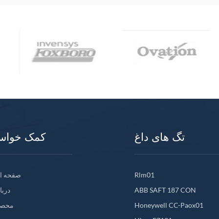
تگ های داغ
کمک خواس
Rlm01
صفحه ا
ABB SAFT 187 CON
دربا
Honeywell CC-Paox01
محصو