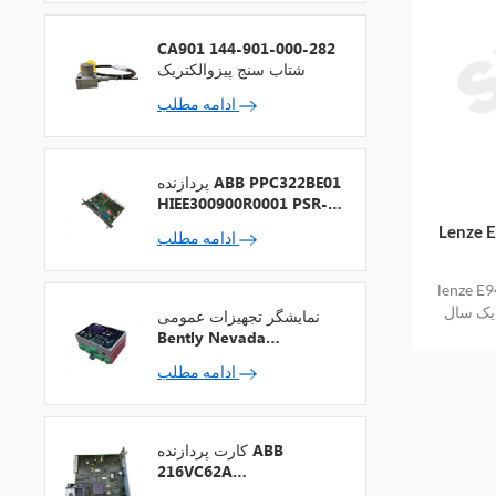
CA901 144-901-000-282
شتاب سنج پیزوالکتریک
ادامه مطلب
پردازنده ABB PPC322BE01
HIEE300900R0001 PSR-2
+ فیلدباس
م موجود در
ادامه مطلب
موجود در انبار
ا یک سال
نمایشگر تجهیزات عمومی
Bently Nevada
1900/65A-00-01-01-00-
ادامه مطلب
00
کارت پردازنده ABB
216VC62A
HESG324442R13