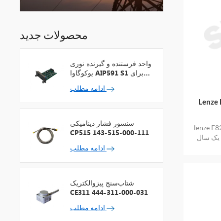
محصولات جدید
واحد فرستنده و گیرنده نوری
یوکوگاوا AIP591 S1 برای
تکرارکننده شبکه V
ادامه مطلب
ت جدید با
سنسور فشار دینامیکی
 جدید با بهترین
CP515 143-515-000-111
ا یک سال
ادامه مطلب
شتاب‌سنج پیزوالکتریک
CE311 444-311-000-031
ادامه مطلب