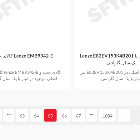
Lenze E82EV153K4B201 نو و اورجینال با
کالای جدید Lenze EMB9342-E
یک سال گارانتی
لنز E82EV153K4B201 کالای جدید و اصلی در
کالای ج
نبار با یک سال گارانتی
اصلی موجود در انبار با یک سال گ
63
64
65
66
67
1084