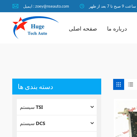
ا 7 بعد از ظهر
ایمیل : zoey@nseauto.com
درباره ما
صفحه اصلی
دسته بندی ها
سیستم TSI
سیستم DCS