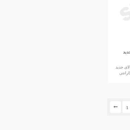
دید lenze EMB9342-E کالای جدید و
ارانتی
1