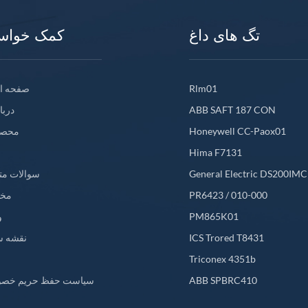
فلنج مستطیل شکل 04 بخشنامه; با سه گل میخ
رزوه ای 8 تا 32 روی دایره پیچ با قطر 44 میلی
تگ های داغ
کمک خواس
متر (1.75 اینچ) 05 بدون پایه; گل میخ 1/2-20
UNF-3A 06 گل میخ دایره ای جدا شده 1/4-20
UNC 07 دایره ای جدا شده 1/4-28 ناودانی
UNF 08 فلنج مستطیلی جدا شده 09 گل میخ
Rlm01
صفحه ا
دایره ای جدا شده 5/8-18 UNF 10 دایره; گل
میخ M10X1 11 دایره ای جدا شده M10X1 12
ABB SAFT 187 CON
دربا
دایره ایزوله 1/2-20 UNF-2A D: گزینه تأیید
Honeywell CC-Paox01
محصو
آژانس 00 بدون تأیید 01 CSA 04 ATEX/IECEx
موارد مرتبط: 9200-06-05-10-00 9200-01-
Hima F7131
General Electric DS200IM
سوالات مت
PR6423 / 010-000
مخ
PM865K01
و
ICS Trored T8431
نقشه س
L
Triconex 4351b
ABB SPBRC410
سیاست حفظ حریم خص