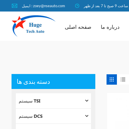
ا 7 بعد از ظهر
ایمیل : zoey@nseauto.com
درباره ما
صفحه اصلی
دسته بندی ها
سیستم TSI
سیستم DCS