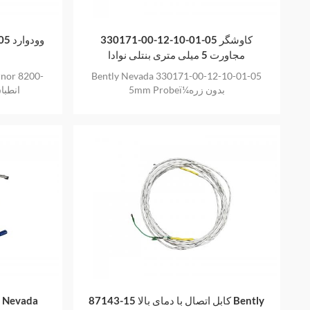
330171-00-12-10-01-05 کاوشگر
8200-1301 وودوارد 505 گاورنر دیجیتال
مجاورت 5 میلی متری بنتلی نوادا
nor 8200-
Bently Nevada 330171-00-12-10-01-05
5mm Probeï¼بدون زره
1301 C/DC
87143-15 کابل اتصال با دمای بالا Bently