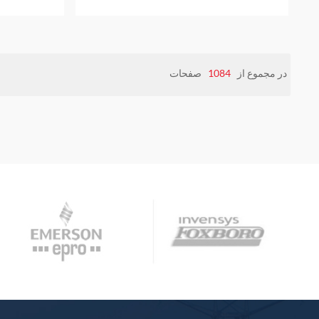
نظارت مداوم
ارتباط با اب
سفارش داده 
در مجموع از
1084
صفحات
برابر محیط 
اضافی دارد
مطلق (نسبت 
ارتعاش ساخ