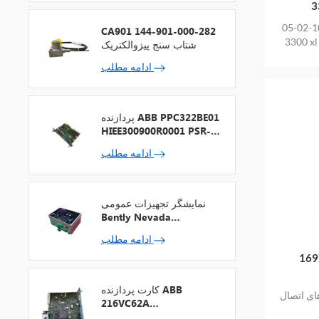
3
به طور کلی نوادا 330106-05-30-10-02-05
CA901 144-901-000-282
شتاب سنج پیزوالکتریک
ادامه مطلب
پردازنده ABB PPC322BE01
HIEE300900R0001 PSR-2
+ فیلدباس
ادامه مطلب
نمایشگر تجهیزات عمومی
Bently Nevada
1900/65A-00-01-01-00-
ادامه مطلب
00
کارت پردازنده ABB
Bently Nevada 16925-3 با
216VC62A
HESG324442R13