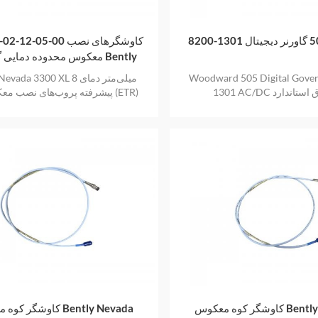
330195-02-12-05-00 کا
معکوس محدوده دمایی گسترده
Nevada (ETR)
Woodward 505 Digital Gover
Bently Nevada 3300 XL 8 میل
A انطباق استاندارد
پیشرفته پروب‌های نصب معکوس ب
330195-02-12-05-00
کاوشگر کوه معکوس Bently Nevada
کاوشگر کوه معکوس vada