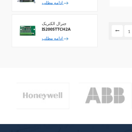
ادامه مطلب
جنرال الکتریک
IS200STTCH2A
1
ادامه مطلب