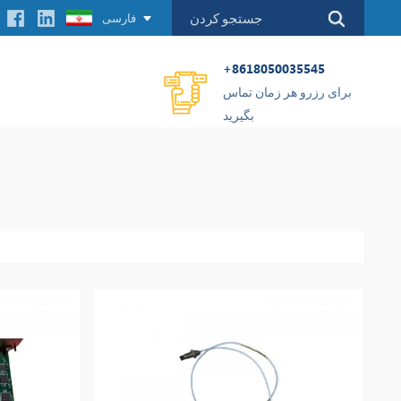
فارسی
+8618050035545
برای رزرو هر زمان تماس
بگیرید