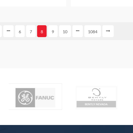
01-01-10-00 یک مبدل دو سیمه است که برای
 یا اندازه گیری های دوره ای در
زارهای آزمایشی یا تشخیصی مناسب
است. زمانی که 9200 با گزینه کابل انتگرال
می شود، مقاومت بسیار خوبی در
1084
های خورنده بدون نیاز به حفاظت
10
9
8
7
6
. سیستم های مبدل سرعت لرزه
کاوشگر Bently Nevada برای اندازه گیری
به فضای آزاد) یاتاقان، بدنه یا
تاری طراحی شده اند. اطلاعات
سفارش: مبدل دو سیم 9200-AA-BB-CC-DD
A: زاویه نصب مبدل/گزینه فرکانس کاری
حداقل 01 0 ± 2.5، 4.5 هرتز (270 cpm) 02 45
± 2.5، 4.5 هرتز (270 cpm) 03 90 ± 2.5، 4.5
هرتز (270 cpm) 06 0 ± 100، 10 هرتز (600
cpm) 09 0 Â±180، 15 هرتز (900 cpm) B:
گزینه اتصال/کابل 01 پایه بالا (بدون کابل) 02
پایه جانبی (بدون کابل) 05 پایه بالای بلوک
ترمینال (بدون کابل) 10 تا 50 10 10 فوت (3.0
متر) 15 15 فوت (4.6 متر) 22 22 فوت (6.7 متر)
32 32 فوت (9.8 متر) 50 50 فوت (15.2 متر) C:
گزینه پایه نصب 01 بخشنامه; 1/4-20 ناودانی
UNC 02 بخشنامه; 1/4-28 گل میخ UNF 03