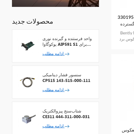
وشگرهای نصب
محصولات جدید
 Bently
ی‌متر دمای
واحد فرستنده و گیرنده نوری
رد (ETR)
یوکوگاوا AIP591 S1 برای
تکرارکننده شبکه V
ادامه مطلب
سنسور فشار دینامیکی
CP515 143-515-000-111
ادامه مطلب
شتاب‌سنج پیزوالکتریک
CE311 444-311-000-031
ادامه مطلب
Bently Ne