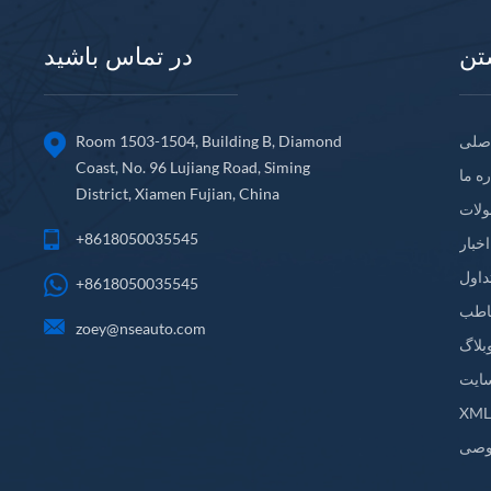
تن
در تماس باشید
صلی
Room 1503-1504, Building B, Diamond
Coast, No. 96 Lujiang Road, Siming
ره ما
District, Xiamen Fujian, China
لات
+8618050035545
اخبار
داول
+8618050035545
اطب
zoey@nseauto.com
بلاگ
ایت
XM
وصی