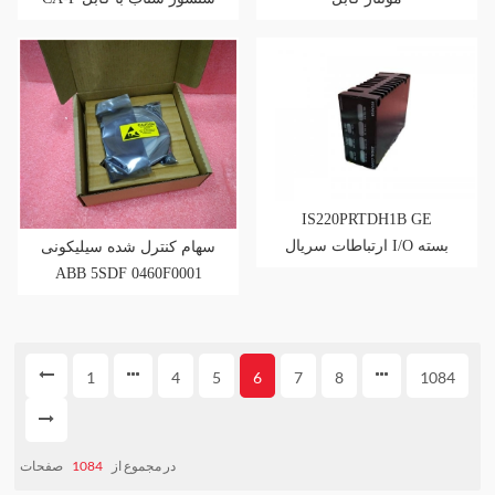
زرهی
IS220PRTDH1B GE
ارتباطات سریال I/O بسته
سهام کنترل شده سیلیکونی
ABB 5SDF 0460F0001
1
4
5
6
7
8
1084
صفحات
1084
در مجموع از