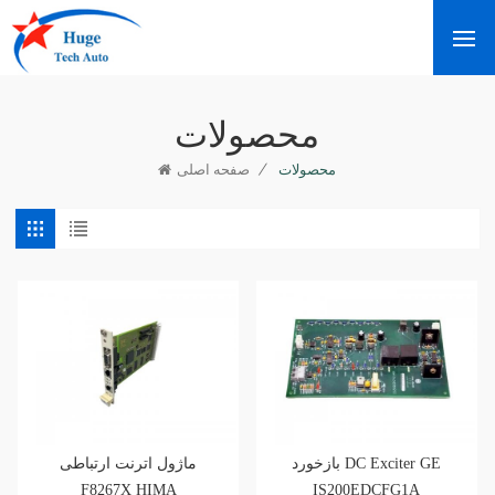
محصولات
/
محصولات
صفحه اصلی
بازخورد DC Exciter GE
ماژول اترنت ارتباطی
F8267X HIMA
IS200EDCFG1A