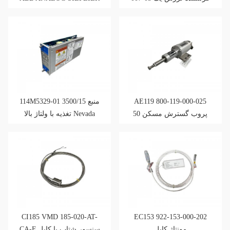
کانال
114M5329-01 3500/15 منبع
AE119 800-119-000-025
پروب گسترش مسکن 50
تغذیه با ولتاژ بالا Nevada
میلی متر محدوده اندازه
گیری
CI185 VMD 185-020-AT-
EC153 922-153-000-202
مونتاژ کابل
CA-F سنسور شتاب با کابل