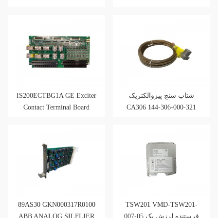
IS200ECTBG1A GE Exciter
شتاب سنج پیزوالکتریک
Contact Terminal Board
CA306 144-306-000-321
IS200ECTBG1ADE
89AS30 GKN000317R0100
TSW201 VMD-TSW201-
ABB ANALOG SILFLIER
007-05 فرستنده لرزش یک